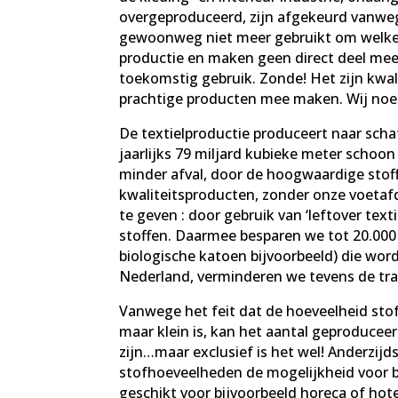
overgeproduceerd, zijn afgekeurd vanwe
gewoonweg niet meer gebruikt om welke r
productie en maken geen direct deel meer
toekomstig gebruik. Zonde! Het zijn kwal
prachtige producten mee maken. Wij no
De textielproductie produceert naar schat
jaarlijks 79 miljard kubieke meter schoo
minder afval, door de hoogwaardige stof
kwaliteitsproducten, zonder onze voetaf
te geven : door gebruik van ‘leftover tex
stoffen. Daarmee besparen we tot 20.000 li
biologische katoen bijvoorbeeld) die word
Nederland, verminderen we tevens de tr
Vanwege het feit dat de hoeveelheid sto
maar klein is, kan het aantal geproduce
zijn…maar exclusief is het wel! Anderzijd
stofhoeveelheden de mogelijkheid voor 
geschikt voor bijvoorbeeld horeca of hot