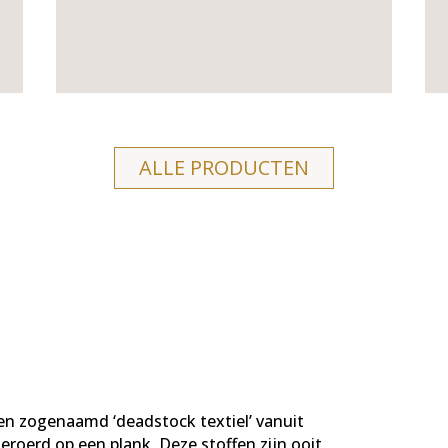
ALLE PRODUCTEN
n zogenaamd ‘deadstock textiel’ vanuit
geroerd op een plank. Deze stoffen zijn ooit