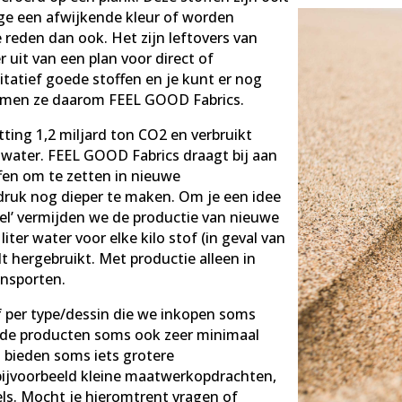
ge een afwijkende kleur of worden
eden dan ook. Het zijn leftovers van
 uit van een plan voor direct of
itatief goede stoffen en je kunt er nog
emen ze daarom FEEL GOOD Fabrics.
ting 1,2 miljard ton CO2 en verbruikt
n water. FEEL GOOD Fabrics draagt bij aan
fen om te zetten in nieuwe
druk nog dieper te maken. Om je een idee
tiel’ vermijden we de productie van nieuwe
ter water voor elke kilo stof (in geval van
t hergebruikt. Met productie alleen in
ansporten.
f per type/dessin die we inkopen soms
erde producten soms ook zeer minimaal
s bieden soms iets grotere
bijvoorbeeld kleine maatwerkopdrachten,
els. Mocht je hieromtrent vragen of