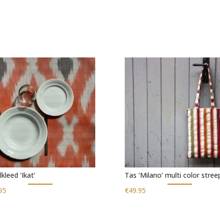
kleed ‘Ikat’
Tas ‘Milano’ multi color stree
95
€
49.95