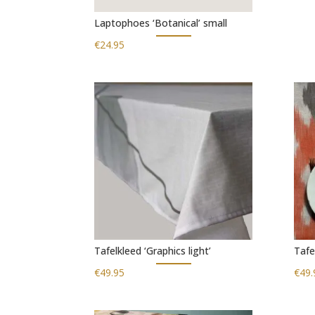
Laptophoes ‘Botanical’ small
€
24.95
Tafelkleed ‘Graphics light’
Tafel
€
49.95
€
49.