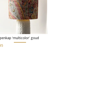
enkap ‘multicolor’ goud
95