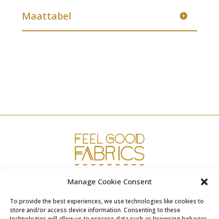
Maattabel
Manage Cookie Consent
www.fgfabrics.com
To provide the best experiences, we use technologies like cookies to
info@fgfabrics.com
store and/or access device information. Consenting to these
technologies will allow us to process data such as browsing behavior