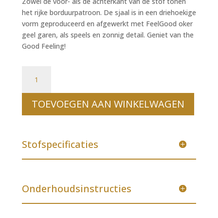
Zowel de voor- als de achterkant van de stof tonen
het rijke borduurpatroon. De sjaal is in een driehoekige
vorm geproduceerd en afgewerkt met FeelGood oker
geel garen, als speels en zonnig detail. Geniet van the
Good Feeling!
Sjaal 'Borduur' aantal
TOEVOEGEN AAN WINKELWAGEN
Stofspecificaties
Onderhoudsinstructies