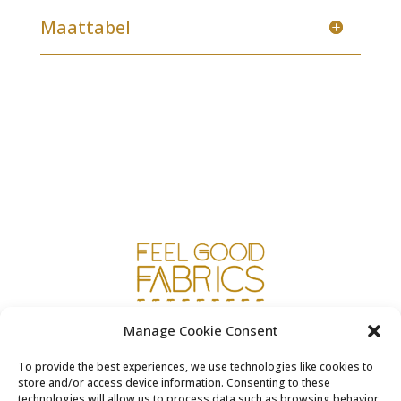
Maattabel
Manage Cookie Consent
www.fgfabrics.com
To provide the best experiences, we use technologies like cookies to
info@fgfabrics.com
store and/or access device information. Consenting to these
technologies will allow us to process data such as browsing behavior